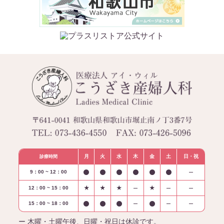
月
火
水
木
金
土
日・祝
診療時間
9：00 ~ 12：00
12：00 ~ 15：00
★
★
★
★
15：00 ~ 18：00
ー 木曜・土曜午後、日曜・祝日は休診です。