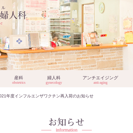
産科
婦人科
アンチエイジング
obstetrics
gynecology
anti-aging
2021年度インフルエンザワクチン再入荷のお知らせ
information