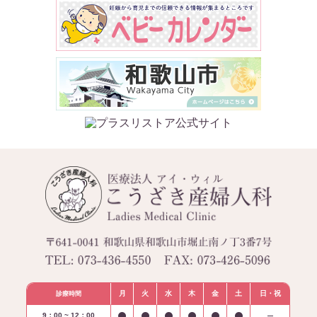
月
火
水
木
金
土
日・祝
診療時間
9：00 ~ 12：00