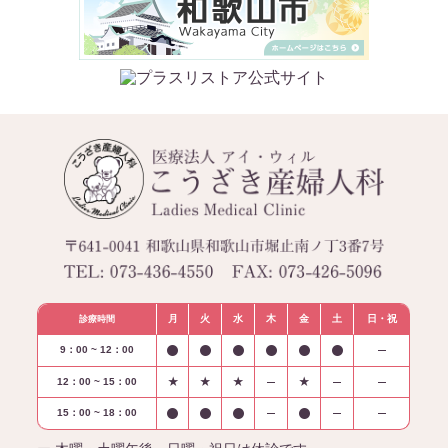
月
火
水
木
金
土
日・祝
診療時間
9：00 ~ 12：00
12：00 ~ 15：00
★
★
★
★
15：00 ~ 18：00