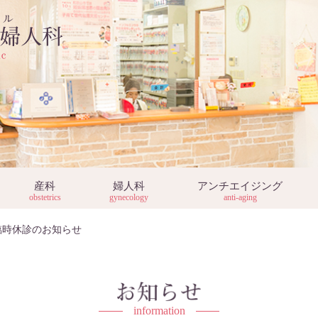
産科
婦人科
アンチエイジング
obstetrics
gynecology
anti-aging
臨時休診のお知らせ
information