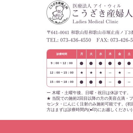
月
火
水
木
金
土
診療時間
9：00 ~ 12：00
12：00 ~ 15：00
★
★
★
★
15：00 ~ 18：00
ー 木曜・土曜午後、日曜・祝日は休診です。
★ 当院での施術2回目以降の方の美容点滴・
センタ・にんにく注射のみ施術可能です。(初
方はまずは診療時間内(●印)にお越しください)