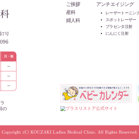
ご挨拶
アンチエイジング
産科
レーザートーニン
婦人科
スポットレーザー
プラセンタ注射
にんにく注射
日・祝
プラ
回の