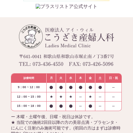
月
火
水
木
金
土
日・祝
診療時間
9：00 ~ 12：00
12：00 ~ 15：00
★
★
★
★
15：00 ~ 18：00
ー 木曜・土曜午後、日曜・祝日は休診です。
★ 当院での施術2回目以降の方の美容点滴・プラセンタ・
にんにく注射のみ施術可能です。(初回の方はまずは診療時