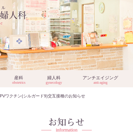
産科
婦人科
アンチエイジング
obstetrics
gynecology
anti-aging
HPVワクチン(シルガード9)交互接種のお知らせ
information