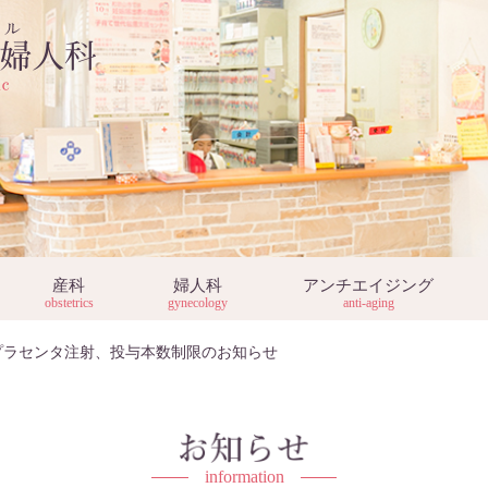
産科
婦人科
アンチエイジング
obstetrics
gynecology
anti-aging
プラセンタ注射、投与本数制限のお知らせ
information